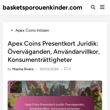
Skip
basketsporouenkinder.com
Mai
to
Open
Men
Search
content
Posted
Apex Coins Inlösen
in
Apex Coins Presentkort Juridik:
Överväganden, Användarvillkor,
Konsumenträttigheter
by
Maxine Rivers
•
10/03/2026
•
0