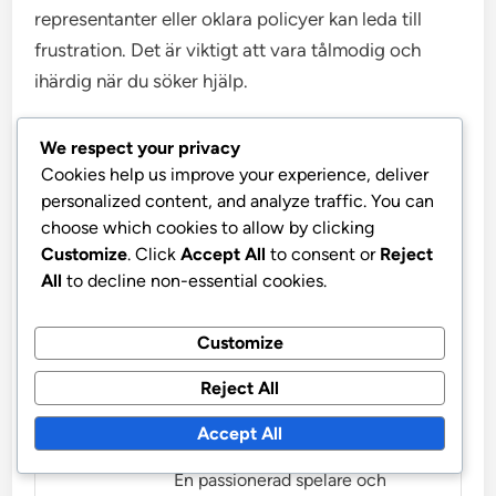
representanter eller oklara policyer kan leda till
frustration. Det är viktigt att vara tålmodig och
ihärdig när du söker hjälp.
För att förbättra dina chanser till en snabb lösning,
We respect your privacy
Cookies help us improve your experience, deliver
samla all relevant information, såsom kortnummer
personalized content, and analyze traffic. You can
och köpuppgifter, innan du kontaktar kundsupport.
choose which cookies to allow by clicking
Denna förberedelse kan effektivisera processen
Customize
. Click
Accept All
to consent or
Reject
och leda till en snabbare lösning.
All
to decline non-essential cookies.
Customize
Reject All
Accept All
Maxine Rivers
En passionerad spelare och