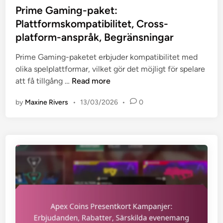
s
Prime Gaming-paket:
v
t
Plattformskompatibilitet, Cross-
e
e
r
platform-anspråk, Begränsningar
d
k
i
Prime Gaming-paketet erbjuder kompatibilitet med
a
n
olika spelplattformar, vilket gör det möjligt för spelare
n
P
att få tillgång …
Read more
p
r
å
by
Maxine Rivers
•
13/03/2026
•
0
i
s
m
p
e
e
G
l
a
u
m
p
i
p
n
l
g
e
-
v