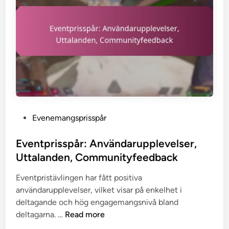
v
n
ö
e
g
n
n
-
i
e
p
n
m
a
g
a
k
a
n
e
r
g
t
,
:
s
P
Evenemangsprisspår
U
t
o
p
a
s
Eventprisspår: Användarupplevelser,
p
p
t
Uttalanden, Communityfeedback
d
l
e
a
a
Eventpristävlingen har fått positiva
d
t
d
användarupplevelser, vilket visar på enkelhet i
i
e
e
deltagande och hög engagemangsnivå bland
n
r
f
E
deltagarna. …
Read more
i
ö
v