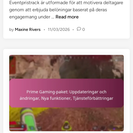
i
Eventpristrack är utformade för att motivera deltagare
a
l
n
genom att erbjuda belöningar baserat på deras
n
a
E
engagemang under …
Read more
j
t
v
e
f
by
Maxine Rivers
•
11/03/2026
•
0
e
r
o
n
:
r
t
E
m
p
r
-
r
b
a
i
j
n
s
u
s
s
d
p
p
a
r
å
n
å
r
d
k
:
e
,
I
n
B
n
,
e
t
R