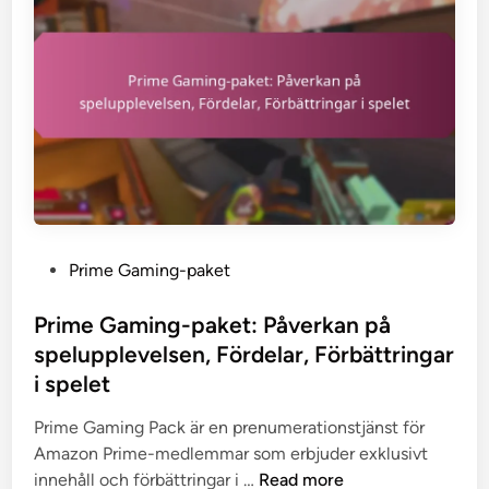
P
Prime Gaming-paket
o
s
Prime Gaming-paket: Påverkan på
t
spelupplevelsen, Fördelar, Förbättringar
e
i spelet
d
i
Prime Gaming Pack är en prenumerationstjänst för
n
Amazon Prime-medlemmar som erbjuder exklusivt
P
innehåll och förbättringar i …
Read more