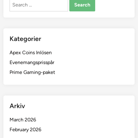
Search
e
e
for:
n
g
f
ö
r
Kategorier
a
t
Apex Coins Inlösen
t
Evenemangsprisspår
l
Prime Gaming-paket
ö
s
a
i
n
Arkiv
,
B
March 2026
e
February 2026
h