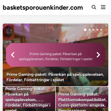
Skip
basketsporouenkinder.com
Mai
to
Open
Men
Search
content
Prime Gaming-paket: Påverkan på spelupplevelsen,
Fördelar, Förbättringar i spelet
Prime Gaming-paket:
Påverkan på
Prime Gaming-paket:
spelupplevelsen,
Plattformskompatibilitet,
Fördelar, Förbättringar i
Cross-platform-anspråk,
spelet
Begränsningar