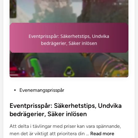
n
v
b
s
ä
a
P
g
c
r
a
k
e
n
s
d
e
e
n
n
t
,
k
A
o
n
r
v
P
Evenemangsprisspår
t
ä
o
v
n
s
Eventprisspår: Säkerhetstips, Undvika
a
d
t
bedrägerier, Säker inlösen
l
a
e
:
r
Att delta i tävlingar med priser kan vara spännande,
d
O
v
E
men det är viktigt att prioritera din …
Read more
i
n
i