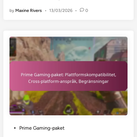
r
by
Maxine Rivers
•
13/03/2026
•
0
i
m
e
G
a
m
i
n
g
-
p
a
k
e
t
:
P
Prime Gaming-paket
P
o
å