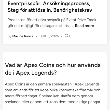
a
t
s
Eventprisspår: Ansökningsprocess,
e
a
i
t
Steg för att lösa in, Behörighetskrav
t
l
g
e
s
t
h
Processen för att göra anspråk på Event Prize Track
d
t
e
e
E
gör det möjligt för deltagare att lösa …
Read more
i
i
r
t
v
n
p
n
by
Maxine Rivers
•
09/03/2026
•
0
e
e
s
a
r
n
,
t
t
U
i
p
n
v
r
d
Vad är Apex Coins och hur används
,
i
v
L
de i Apex Legends?
s
i
e
s
k
v
Apex Coins är den primära spelvalutan i Apex Legends,
p
a
e
som används för att köpa olika kosmetiska föremål och
å
b
r
andra förbättringar. Spelare kan skaffa dem genom
r
e
a
spelande eller genom att köpa dem med riktiga pengar.
:
d
n
A