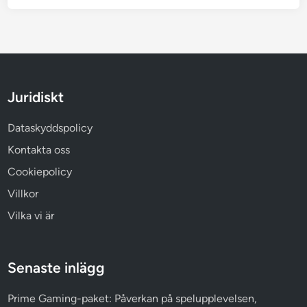
ö
r
i
g
h
e
Juridiskt
t
s
Dataskyddspolicy
k
Kontakta oss
r
a
Cookiepolicy
v
Villkor
Vilka vi är
Senaste inlägg
Prime Gaming-paket: Påverkan på spelupplevelsen,