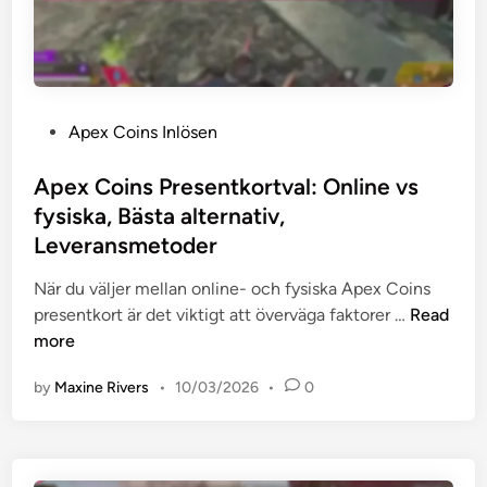
e
a
f
n
n
ö
t
d
r
k
e
b
o
n
ä
P
Apex Coins Inlösen
r
,
t
o
t
C
t
s
Apex Coins Presentkortval: Online vs
J
o
r
t
fysiska, Bästa alternativ,
u
m
i
e
r
Leveransmetoder
m
n
d
i
u
g
i
När du väljer mellan online- och fysiska Apex Coins
d
n
a
n
A
presentkort är det viktigt att överväga faktorer …
Read
i
i
r
p
more
k
t
e
:
y
by
Maxine Rivers
•
10/03/2026
•
0
x
Ö
f
C
v
e
o
e
e
i
r
d