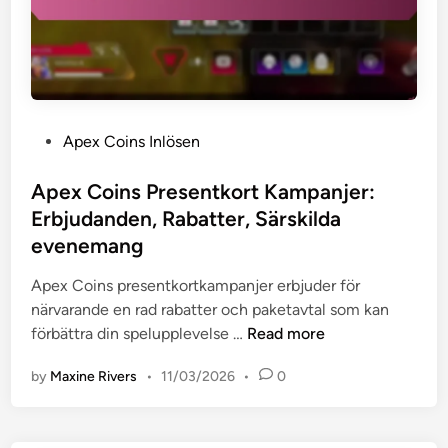
p
e
a
l
k
s
e
e
t
n
:
,
P
Apex Coins Inlösen
P
F
o
l
ö
s
Apex Coins Presentkort Kampanjer:
a
r
t
Erbjudanden, Rabatter, Särskilda
t
d
e
t
evenemang
e
d
f
l
i
Apex Coins presentkortkampanjer erbjuder för
o
a
n
närvarande en rad rabatter och paketavtal som kan
r
r
A
förbättra din spelupplevelse …
Read more
m
,
p
s
F
by
Maxine Rivers
•
11/03/2026
•
0
e
k
ö
x
o
r
C
m
b