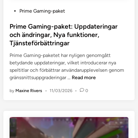
g
e
a
r
P
Prime Gaming-paket
g
b
ä
o
r
a
n
s
Prime Gaming-paket: Uppdateringar
a
t
s
t
och ändringar, Nya funktioner,
t
t
n
e
i
Tjänsteförbättringar
e
i
d
o
r
n
i
Prime Gaming-paketet har nyligen genomgått
n
,
g
n
betydande uppdateringar, vilket introducerar nya
m
S
a
speltitlar och förbättrar användarupplevelsen genom
e
ä
r
P
gränssnittsuppgraderingar …
Read more
d
r
r
a
s
by
Maxine Rivers
•
11/03/2026
•
0
i
n
k
m
d
i
e
r
l
G
a
d
a
b
a
m
e
e
i
l