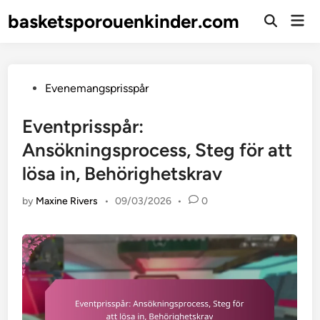
Skip
basketsporouenkinder.com
Mai
to
Open
Men
Search
content
Posted
Evenemangsprisspår
in
Eventprisspår:
Ansökningsprocess, Steg för att
lösa in, Behörighetskrav
by
Maxine Rivers
•
09/03/2026
•
0